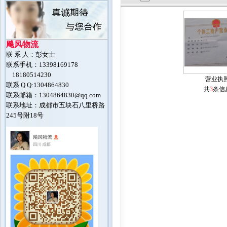
飚风物流
联 系 人：彭女士
联系手机：13398169178
18180514230
营业执
联系 Q Q:1304864830
共
3
条信
联系邮箱：1304864830@qq.com
联系地址：成都市五块石八里桥路
245号附18号